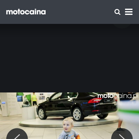
Motocaina Team na szkoleniu z
doskonalenia techniki jazdy Szkoły Auto
Skoda – relacja i galeria - zdjęcie 30
Zespół Motocaina
Regulamin
Polityka prywatności
Reklama
Kontakt