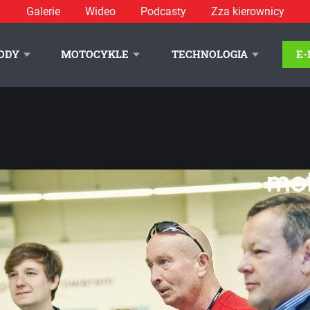
Galerie
Wideo
Podcasty
Zza kierownicy
 Szkoły Auto Skoda – relacja i galeria - zdjęcie 2
ODY
MOTOCYKLE
TECHNOLOGIA
E
LITYKA PRYWATNOŚCI
REKLAMA
KONTAKT