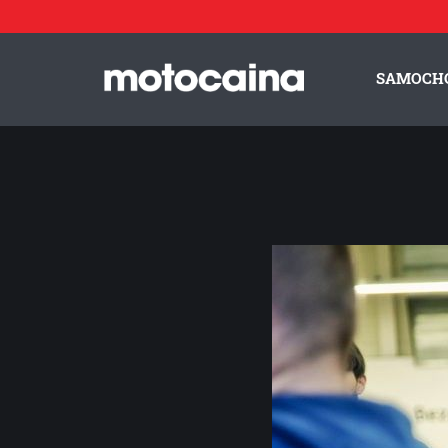
Motocaina Team na szkoleniu z doskonalenia techniki jazdy
SAMOCH
ZESPÓŁ MOTOCAINA
REGULAMIN
PO