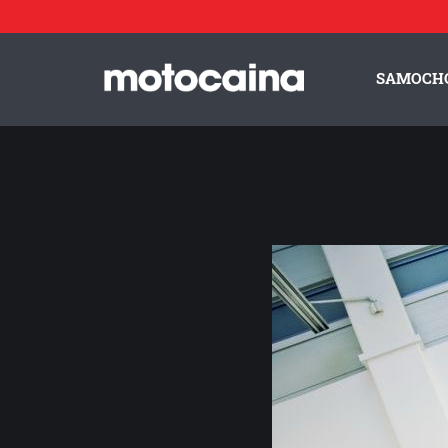
Motocaina Team na szkoleniu z doskonalenia techniki jazdy
SAMOCH
ZESPÓŁ MOTOCAINA
REGULAMIN
PO