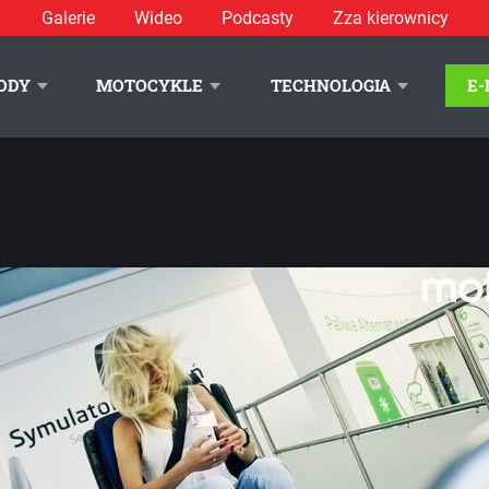
Galerie
Wideo
Podcasty
Zza kierownicy
 Szkoły Auto Skoda – relacja i galeria - zdjęcie 16
ODY
MOTOCYKLE
TECHNOLOGIA
E
LITYKA PRYWATNOŚCI
REKLAMA
KONTAKT