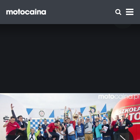
Motocaina Team na szkoleniu z
doskonalenia techniki jazdy Szkoły Auto
Skoda – relacja i galeria - zdjęcie 103
Zespół Motocaina
Regulamin
Polityka prywatności
Reklama
Kontakt