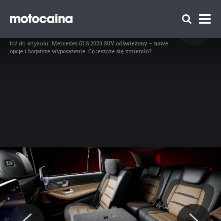
Mercedes GLS 2023 po liftingu – galeria
producenta - zdjęcie 25
// Mercedes GLS 2023 doczekał się liftingu (fot. Mercedes-Benz)
Idź do artykułu:
Mercedes GLS 2023 SUV odświeżony – nowe
opcje i bogatsze wyposażenie. Co jeszcze się zmieniło?
Zespół Motocaina
Regulamin
Polityka prywatności
Reklama
Kontakt