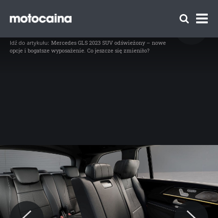
Mercedes GLS 2023 po liftingu – galeria
producenta - zdjęcie 16
// Mercedes GLS 2023 doczekał się liftingu (fot. Mercedes-Benz)
Idź do artykułu:
Mercedes GLS 2023 SUV odświeżony – nowe
opcje i bogatsze wyposażenie. Co jeszcze się zmieniło?
Zespół Motocaina
Regulamin
Polityka prywatności
Reklama
Kontakt