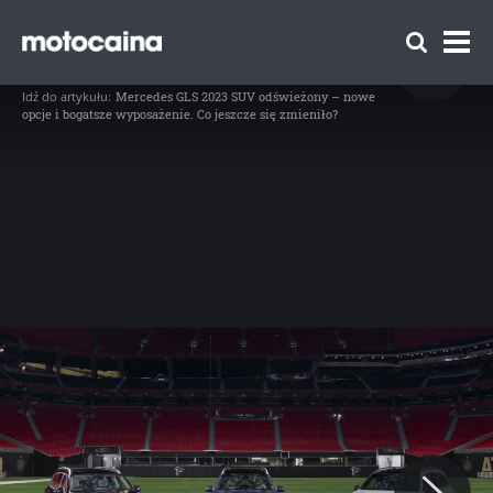
Mercedes GLS 2023 po liftingu – galeria
producenta - zdjęcie 1
// Mercedes GLS 2023 doczekał się liftingu (fot. Mercedes-Benz)
Idź do artykułu:
Mercedes GLS 2023 SUV odświeżony – nowe
opcje i bogatsze wyposażenie. Co jeszcze się zmieniło?
Zespół Motocaina
Regulamin
Polityka prywatności
Reklama
Kontakt