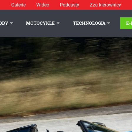
Galerie
Wideo
Podcasty
Zza kierownicy
int do „setki“ w 2,7 sekundy
ODY
MOTOCYKLE
TECHNOLOGIA
E
LITYKA PRYWATNOŚCI
REKLAMA
KONTAKT