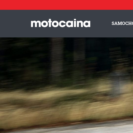
McLaren 765LT Spider - zdjęcie 43
Idź do artykułu:
McLaren 765LT Spider – najpotężniejszy kabriolet McLarena. Spr
SAMOCH
ZESPÓŁ MOTOCAINA
REGULAMIN
PO