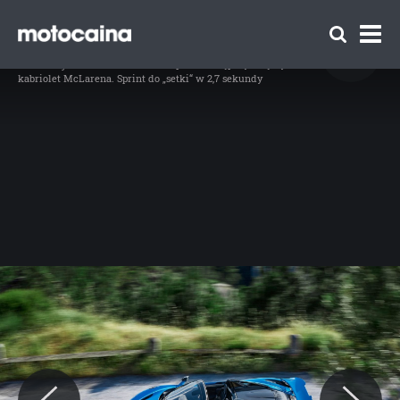
McLaren 765LT Spider - zdjęcie 37
// McLaren 765LT Spider, fot. materiały prasowe / McLaren
Idź do artykułu:
McLaren 765LT Spider – najpotężniejszy
kabriolet McLarena. Sprint do „setki“ w 2,7 sekundy
Zespół Motocaina
Regulamin
Polityka prywatności
Reklama
Kontakt