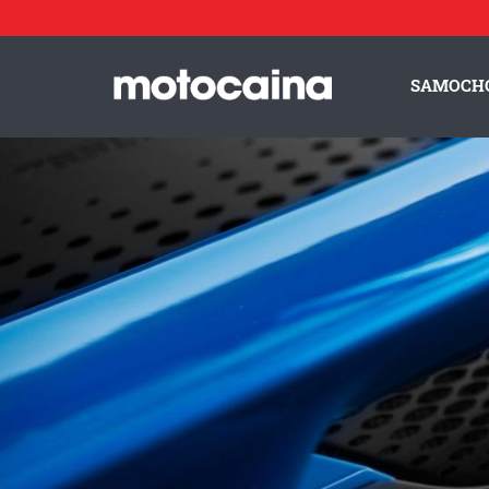
McLaren 765LT Spider - zdjęcie 27
// McLaren 765LT Spider, fot
Idź do artykułu:
McLaren 765LT Spider – najpotężniejszy kabriolet McLarena. Spr
SAMOCH
ZESPÓŁ MOTOCAINA
REGULAMIN
PO