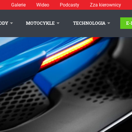
Galerie
Wideo
Podcasty
Zza kierownicy
. materiały prasowe / McLaren
int do „setki“ w 2,7 sekundy
ODY
MOTOCYKLE
TECHNOLOGIA
E
LITYKA PRYWATNOŚCI
REKLAMA
KONTAKT