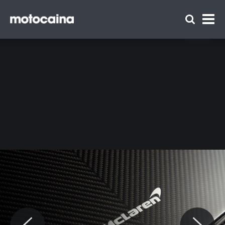
McLaren 765LT - zdjęcie 5
Zespół Motocaina
Regulamin
Polityka prywatności
Reklama
Kontakt