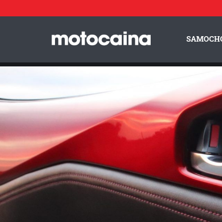
Mazda MX-5 2.0 SkyActiv-G 6MT – smak wolności - zdjęcie
Idź do artykułu:
Sandra Höner zu Bentrup – projektantka kolorów w Mazda Resea
SAMOCH
ZESPÓŁ MOTOCAINA
REGULAMIN
PO