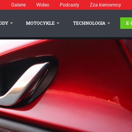
Galerie
Wideo
Podcasty
Zza kierownicy
 25
rch Europe opowiada o przyszłości kolorów w branży motoryzacyjnej
ODY
MOTOCYKLE
TECHNOLOGIA
E
LITYKA PRYWATNOŚCI
REKLAMA
KONTAKT