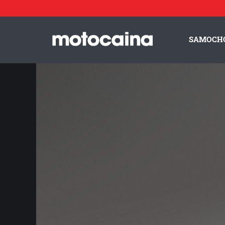
Maserati MC20 Cielo - zdjęcie 13
Idź do artykułu:
Maserati MC20 Cielo – supersamochód z głową w chmurach. Ma 
SAMOCH
ZESPÓŁ MOTOCAINA
REGULAMIN
PO