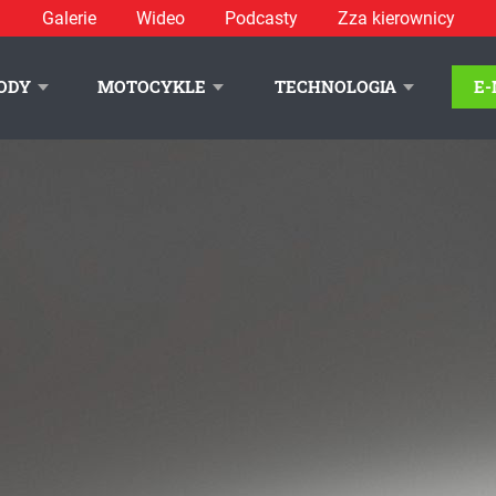
Galerie
Wideo
Podcasty
Zza kierownicy
ponad 620 KM i silnik V6
ODY
MOTOCYKLE
TECHNOLOGIA
E
LITYKA PRYWATNOŚCI
REKLAMA
KONTAKT