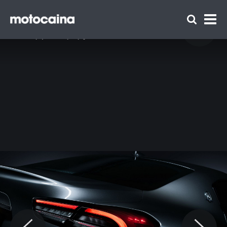
Maserati Ghibli Hybrid - zdjęcie 4
Idź do artykułu:
Maserati Ghibli – kultowy samochód spod
znaku trójzębu. Jaka jest jego historia?
Zespół Motocaina
Regulamin
Polityka prywatności
Reklama
Kontakt