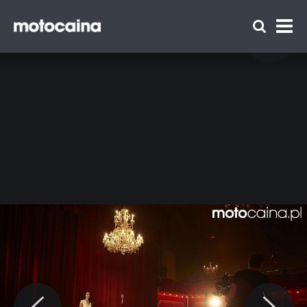
Lana del Rey, nowa piosenka i Jaguar -
zdjęcie 7
Zespół Motocaina
Regulamin
Polityka prywatności
Reklama
Kontakt