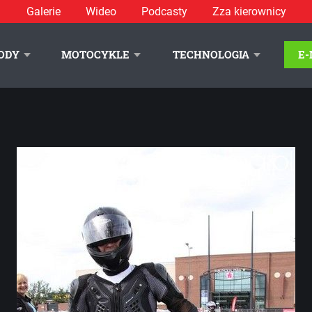
Galerie
Wideo
Podcasty
Zza kierownicy
djęcie 9
// Kobiety podczas trzeciej rundy Honda Gymkhana 2012
ODY
MOTOCYKLE
TECHNOLOGIA
E
LITYKA PRYWATNOŚCI
REKLAMA
KONTAKT