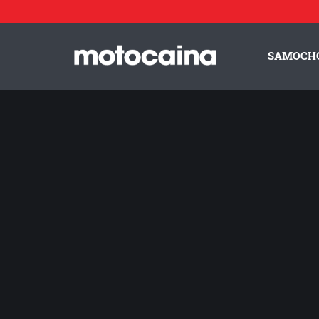
Kobiety podczas trzeciej rundy Honda Gymkhana 2012 - z
SAMOCH
ZESPÓŁ MOTOCAINA
REGULAMIN
PO