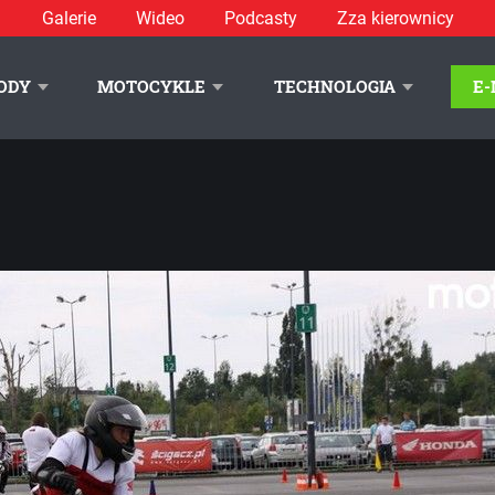
Galerie
Wideo
Podcasty
Zza kierownicy
zdjęcie 40
// Kobiety podczas trzeciej rundy Honda Gymkhana 2012
ODY
MOTOCYKLE
TECHNOLOGIA
E
LITYKA PRYWATNOŚCI
REKLAMA
KONTAKT