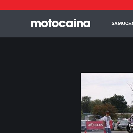
Kobiety podczas trzeciej rundy Honda Gymkhana 2012 - 
SAMOCH
ZESPÓŁ MOTOCAINA
REGULAMIN
PO