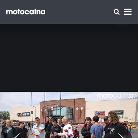
Kobiety podczas trzeciej rundy Honda
Gymkhana 2012 - zdjęcie 4
// Kobiety podczas trzeciej rundy Honda Gymkhana 2012
Zespół Motocaina
Regulamin
Polityka prywatności
Reklama
Kontakt