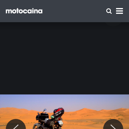
Into the dust: podróż Marty Kondrackiej
dookoła Maroka na motocyklu - zdjęcie 164
Zespół Motocaina
Regulamin
Polityka prywatności
Reklama
Kontakt