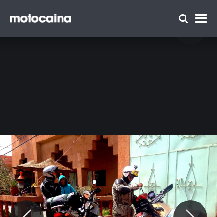
Into the dust: podróż Marty Kondrackiej
dookoła Maroka na motocyklu - zdjęcie 154
Zespół Motocaina
Regulamin
Polityka prywatności
Reklama
Kontakt