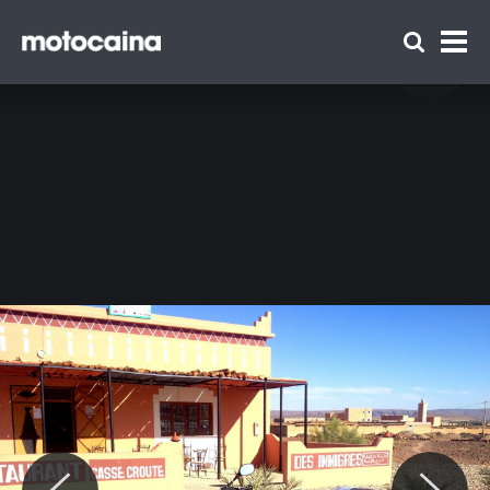
Into the dust: podróż Marty Kondrackiej
dookoła Maroka na motocyklu - zdjęcie 131
Zespół Motocaina
Regulamin
Polityka prywatności
Reklama
Kontakt