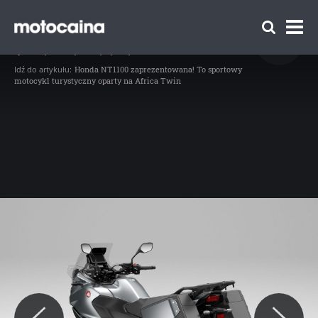
Honda NT1100 - zdjęcie 73
Idź do artykułu:
Honda NT1100 – cena w Polsce. Ile kosztuje
sportowy motocykl turystyczny?
Idź do artykułu:
Honda NT1100 zaprezentowana! To sportowy
motocykl turystyczny oparty na Africa Twin
Zespół Motocaina
Regulamin
Polityka prywatności
Reklama
Kontakt