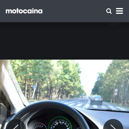
Honda HR-V - zdjęcie 4
// ????????????????????????????????????
Zespół Motocaina
Regulamin
Polityka prywatności
Reklama
Kontakt