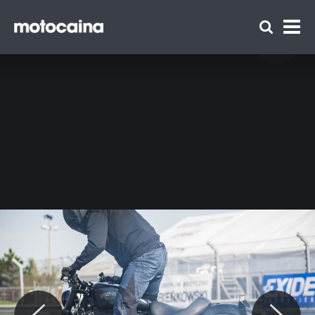
Harley Track Day 2017 – tor Słomczyn -
zdjęcie 75
Zespół Motocaina
Regulamin
Polityka prywatności
Reklama
Kontakt