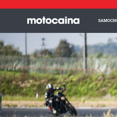
Harley Track Day 2017 – tor Słomczyn - zdjęcie 48
SAMOCH
ZESPÓŁ MOTOCAINA
REGULAMIN
PO