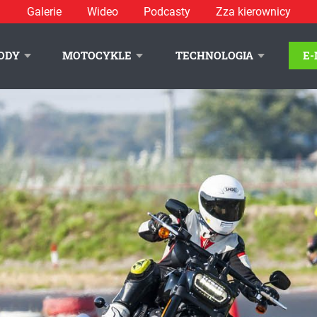
Galerie
Wideo
Podcasty
Zza kierownicy
ODY
MOTOCYKLE
TECHNOLOGIA
E
LITYKA PRYWATNOŚCI
REKLAMA
KONTAKT