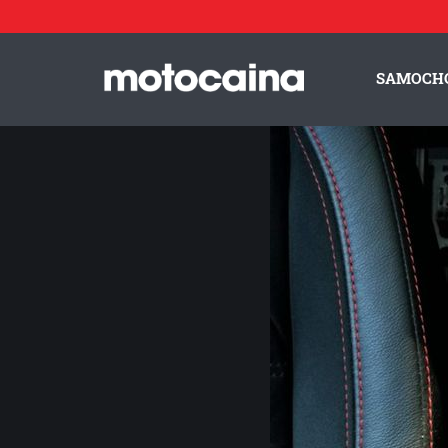
Ford Kuga ST Line 1.5 EcoBoost 150 KM – bardziej ameryk
SAMOCH
ZESPÓŁ MOTOCAINA
REGULAMIN
PO