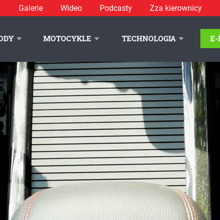
Galerie
Wideo
Podcasty
Zza kierownicy
ański - zdjęcie 38
// oznor
ODY
MOTOCYKLE
TECHNOLOGIA
E
LITYKA PRYWATNOŚCI
REKLAMA
KONTAKT