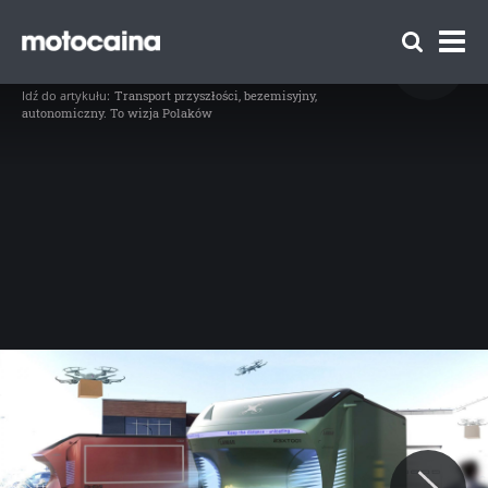
E-Lambox Neo – autonomiczny, elektryczny
kontener dostawczy - zdjęcie 1
// E-Lambox Neo - autonomiczny, elektryczny kontener dostawczy (fot.
Idź do artykułu:
Transport przyszłości, bezemisyjny,
autonomiczny. To wizja Polaków
Zespół Motocaina
Regulamin
Polityka prywatności
Reklama
Kontakt