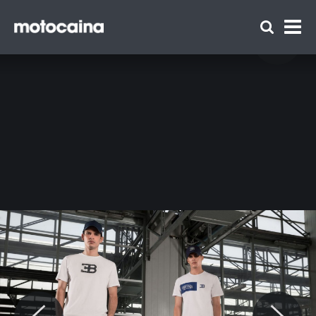
Bugatti Lifestyle – ubrania i akcesoria
inspirowane supersamochodami - zdjęcie 4
Zespół Motocaina
Regulamin
Polityka prywatności
Reklama
Kontakt