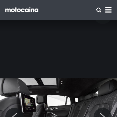
BMW X6 zaprezentowane. 530 KM w
najmocniejszej wersji i podświetlany grill -
zdjęcie 14
Zespół Motocaina
Regulamin
Polityka prywatności
Reklama
Kontakt