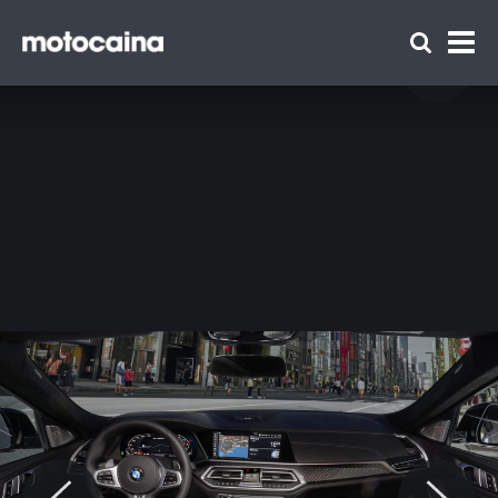
BMW X6 zaprezentowane. 530 KM w
najmocniejszej wersji i podświetlany grill -
zdjęcie 12
Zespół Motocaina
Regulamin
Polityka prywatności
Reklama
Kontakt