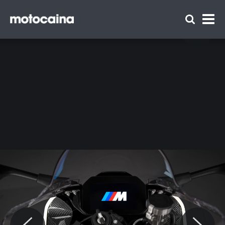
BMW M 1000 RR - zdjęcie 7
Zespół Motocaina
Regulamin
Polityka prywatności
Reklama
Kontakt