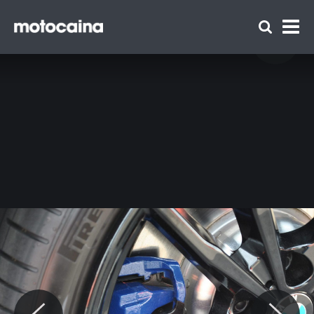
BMW Driving Experience – relacja z
treningów dla miłośników samochodów
premium i adrenaliny - zdjęcie 2
Zespół Motocaina
Regulamin
Polityka prywatności
Reklama
Kontakt