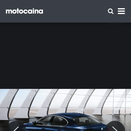
Alfa Romeo Giulia - zdjęcie 22
Zespół Motocaina
Regulamin
Polityka prywatności
Reklama
Kontakt