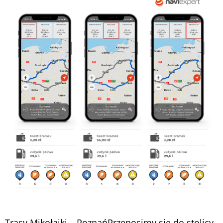
Trasy Mikołajki – PoznańPrzenosimy się do stolicy