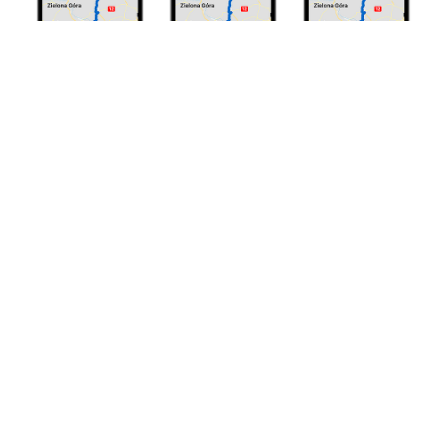
Trasy z Karpacza do PoznaniaPowroty z Karpacza
do Poznania będą należeć do jednych z
najprzyjemniejszych. W związku z ukończeniem
całej trasy S5 na odc. Wrocław – Poznań powrót z