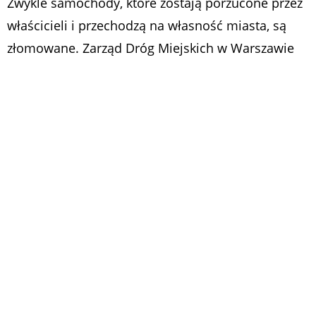
Zwykle samochody, które zostają porzucone przez
właścicieli i przechodzą na własność miasta, są
złomowane. Zarząd Dróg Miejskich w Warszawie
zdecydował się jednak zrobić przetarg na zakup
kilku… może nie perełek, ale samochodów
ciekawych i rokujących na dalszą eksploatację.
Władze Warszawy kolejny już raz wystawiają na
sprzedaż odholowane z ulic stolicy pojazdy. Miasto
przejęło samochody po tym jak przez pół roku od
odholowania
nie zgłosił się właściciel albo
uprawniony podmiot.
Na aukcję trafi 16 samochodów:
Audi A3