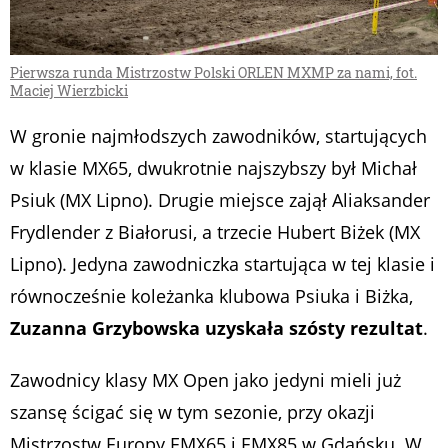
Pierwsza runda Mistrzostw Polski ORLEN MXMP za nami, fot.
Maciej Wierzbicki
W gronie najmłodszych zawodników, startujących
w klasie MX65, dwukrotnie najszybszy był Michał
Psiuk (MX Lipno). Drugie miejsce zajął Aliaksander
Frydlender z Białorusi, a trzecie Hubert Biżek (MX
Lipno). Jedyna zawodniczka startująca w tej klasie i
równocześnie koleżanka klubowa Psiuka i Biżka,
Zuzanna Grzybowska uzyskała szósty rezultat
.
Zawodnicy klasy MX Open jako jedyni mieli już
szansę ścigać się w tym sezonie, przy okazji
Mistrzostw Europy EMX65 i EMX85 w Gdańsku. W