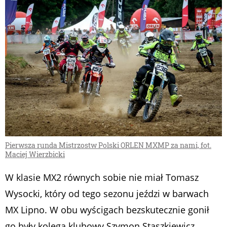
Pierwsza runda Mistrzostw Polski ORLEN MXMP za nami, fot.
Maciej Wierzbicki
W klasie MX2 równych sobie nie miał Tomasz
Wysocki, który od tego sezonu jeździ w barwach
MX Lipno. W obu wyścigach bezskutecznie gonił
go były kolega klubowy Szymon Staszkiewicz