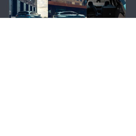
Zobacz pozostałe 13 zdjęć
W grupie dziewięciu największych miast po raz
kolejny bezkonkurencyjny okazał się Lublin,
wygrywając po raz czwarty z rzędu i zdobywając 44